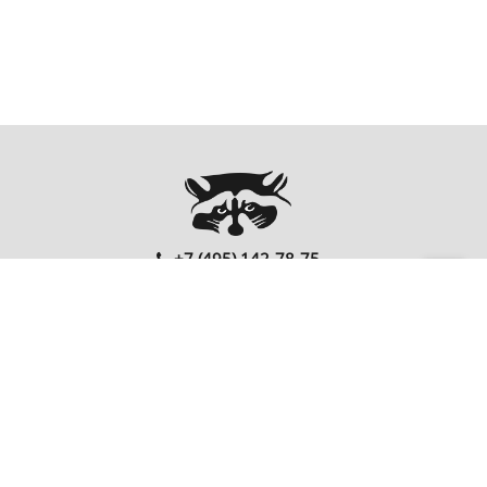
+7 (495) 142-78-75
00
00
Ежедневно: 10
- 20
Перезвонить Вам?
FOLLOW US
EnterNote
Информация
Каталог
О компании
Как купить
Компьютеры