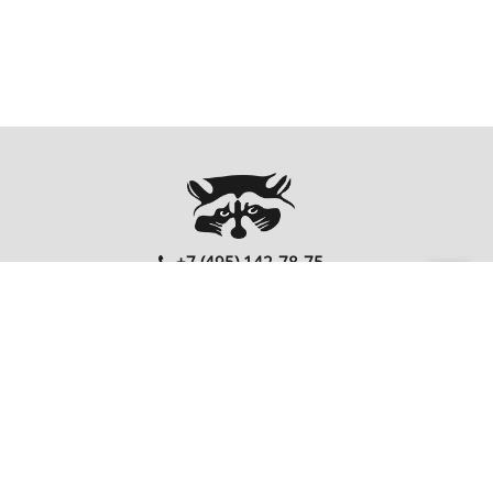
+7 (495) 142-78-75
00
00
Ежедневно: 10
- 20
Перезвонить Вам?
FOLLOW US
EnterNote
Информация
Каталог
О компании
Как купить
Компьютеры