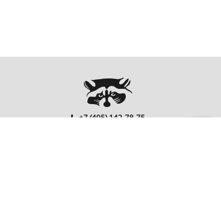
+7 (495) 142-78-75
00
00
Ежедневно: 10
- 20
Перезвонить Вам?
FOLLOW US
EnterNote
Информация
Каталог
О компании
Как купить
Компьютеры