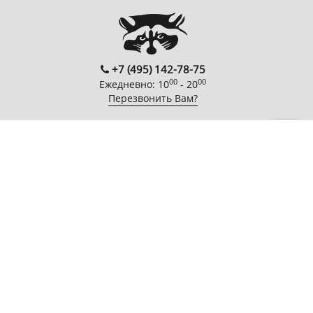
+7 (495) 142-78-75
00
00
Ежедневно: 10
- 20
Перезвонить Вам?
FOLLOW US
EnterNote
Информация
Каталог
О компании
Как купить
Компьютеры
Адреса
Доставка
Периферийные
магазинов
устройства
Гарантия
Новости
Мобильная
Акции
электроника
Спецпроекты
Бытовая техника
Автотехника