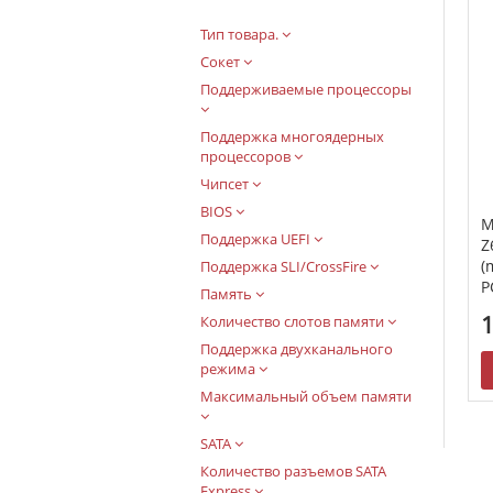
Тип товара.
Сокет
Поддерживаемые процессоры
Поддержка многоядерных
процессоров
Чипсет
BIOS
М
Поддержка UEFI
Z
(
Поддержка SLI/CrossFire
P
Память
1
Количество слотов памяти
Поддержка двухканального
режима
Максимальный объем памяти
SATA
Количество разъемов SATA
Express