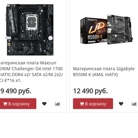
атеринская плата Maxsun
690M Challenger D4 Intel 1700
Материнская плата Gigabyte
mATX) DDR4 x2/ SATA x2/M.2x2/
B550M K (AM4, mATX)
CI-E*16 x1,
9 490 руб.
12 490 руб.
В корзину
В корзину