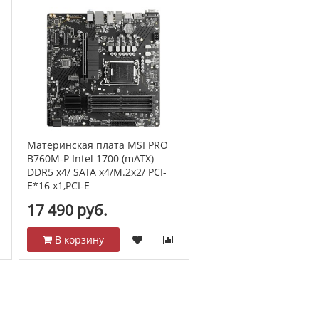
Материнская плата MSI PRO
B760M-P Intel 1700 (mATX)
DDR5 x4/ SATA x4/M.2x2/ PCI-
E*16 x1,PCI-E
17 490 руб.
В корзину