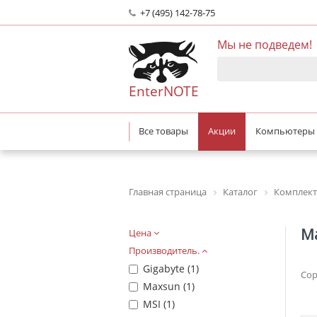
+7 (495) 142-78-75
Мы не подведем!
EnterNOTE
Все товары
Акции
Компьютеры
Главная страница
Каталог
Комплект
М
Цена
Производитель.
Gigabyte (
1
)
Сор
Maxsun (
1
)
MSI (
1
)