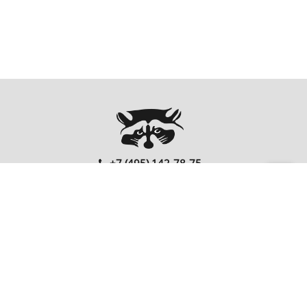
+7 (495) 142-78-75
00
00
Ежедневно: 10
- 20
Перезвонить Вам?
FOLLOW US
EnterNote
Информация
Каталог
О компании
Как купить
Компьютеры