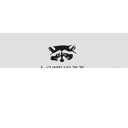
+7 (495) 142-78-75
00
00
Ежедневно: 10
- 20
Перезвонить Вам?
FOLLOW US
EnterNote
Информация
Каталог
О компании
Как купить
Компьютеры