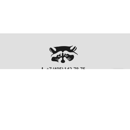
+7 (495) 142-78-75
00
00
Ежедневно: 10
- 20
Перезвонить Вам?
FOLLOW US
EnterNote
Информация
Каталог
О компании
Как купить
Компьютеры