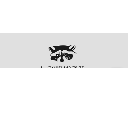
+7 (495) 142-78-75
00
00
Ежедневно: 10
- 20
Перезвонить Вам?
FOLLOW US
EnterNote
Информация
Каталог
О компании
Как купить
Компьютеры