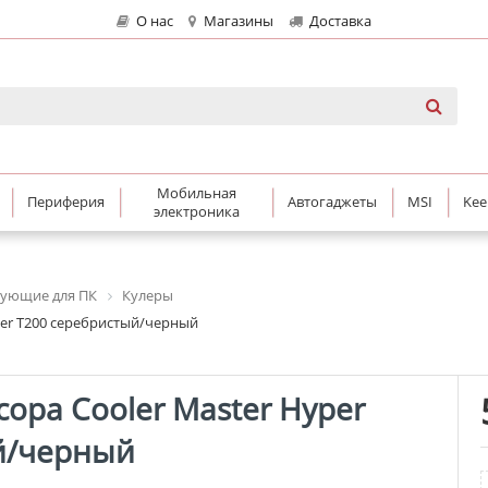
О нас
Магазины
Доставка
Мобильная
Периферия
Автогаджеты
MSI
Kee
электроника
ующие для ПК
Кулеры
per T200 серебристый/черный
сора Cooler Master Hyper
й/черный