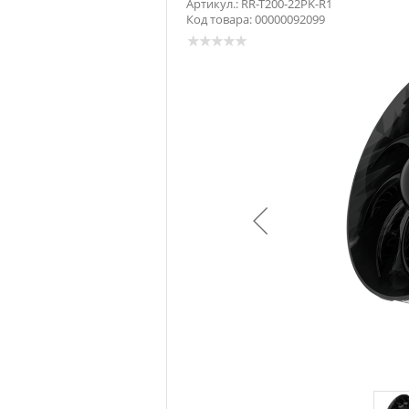
Артикул.: RR-T200-22PK-R1
Код товара: 00000092099