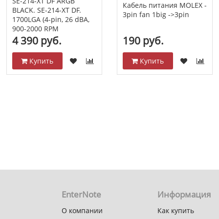
SE-214-XT DF ARGB
Кабель питания MOLEX -
BLACK. SE-214-XT DF.
3pin fan 1big ->3pin
1700LGA (4-pin, 26 dBA,
900-2000 RPM
4 390 руб.
190 руб.
Купить
Купить
EnterNote
Информация
О компании
Как купить