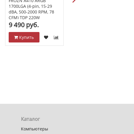
Кулер для процессора
FROZN A410 ARGB
ALSEYE H120D v2
1700LGA (4-pin, 15-29
черный/RGB H120D v2
dBA, 500-2000 RPM, 78
CFM) TDP 220W
9 490 руб.
9 890 руб.
Купить
Купить
Каталог
Компьютеры