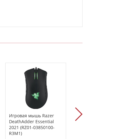
Игровая мышь Razer
Игровая мышь Razer
DeathAdder Essential
DeathAdder Essential
2021 (RZ01-03850100-
2021 white (RZ01-
R3M1)
03850200-R3C1)