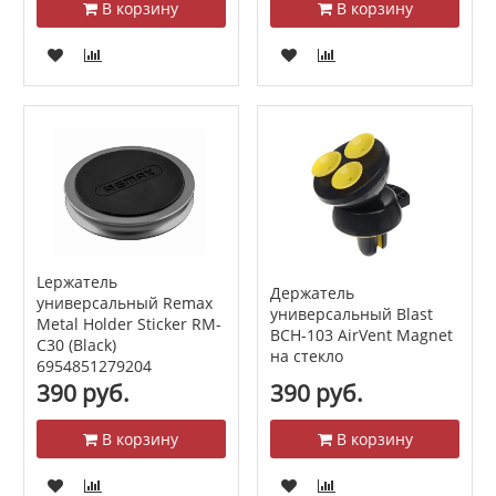
В корзину
В корзину
Lержатель
Держатель
универсальный Remax
универсальный Blast
Metal Holder Sticker RM-
BCH-103 AirVent Magnet
C30 (Black)
на стекло
6954851279204
магнитный
390 руб.
390 руб.
В корзину
В корзину