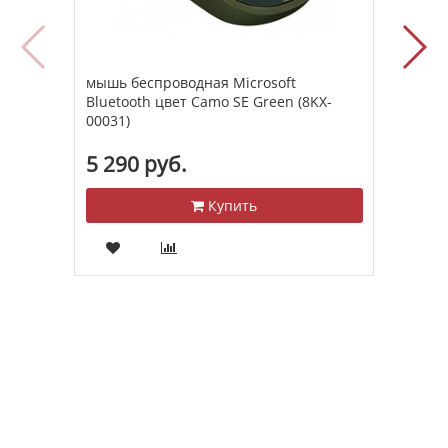
мышь беспроводная Microsoft
мышь
Bluetooth цвет Camo SE Green (8KX-
whit
00031)
5 290 руб.
6 7
Купить