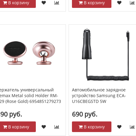
В корзину
В корзину
ержатель универсальный
Автомобильное зарядное
emax Metal solid Holder RM-
устройство Samsung ECA-
29 (Rose Gold) 6954851279273
U16CBEGSTD 5W
90 руб.
690 руб.
В корзину
В корзину