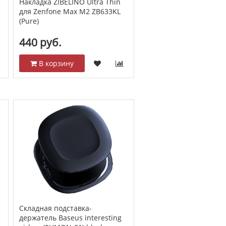
Накладка ZIBELINO Ultra Thin
для Zenfone Max M2 ZB633KL
(Pure)
440 руб.
В корзину
Складная подставка-
держатель Baseus interesting