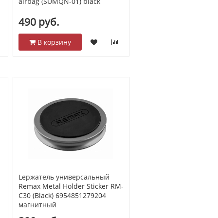
airbag (SUMQN-01) black
490 руб.
В корзину
Lержатель универсальный
Remax Metal Holder Sticker RM-
C30 (Black) 6954851279204
магнитный