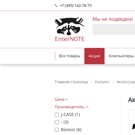
+7 (495) 142-78-75
Мы не подведем!
EnterNOTE
Все товары
Акции
Компьютеры
Главная страница
Каталог
Аксессуа
А
Цена
Производитель.
J-CASE (
1
)
- (
3
)
Baseus (
6
)