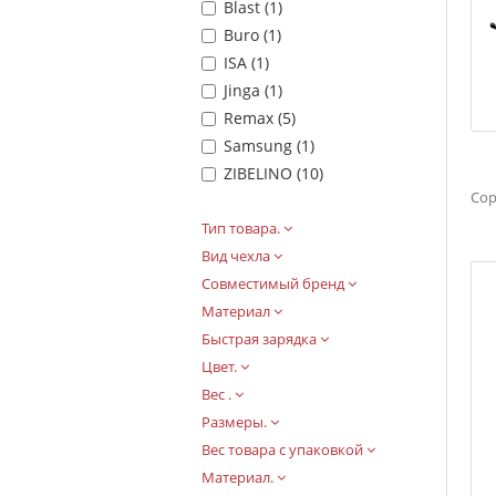
Blast (
1
)
Buro (
1
)
ISA (
1
)
Jinga (
1
)
Remax (
5
)
Samsung (
1
)
ZIBELINO (
10
)
Сор
Тип товара.
Вид чехла
Совместимый бренд
Материал
Быстрая зарядка
Цвет.
Вес .
Размеры.
Вес товара с упаковкой
Материал.