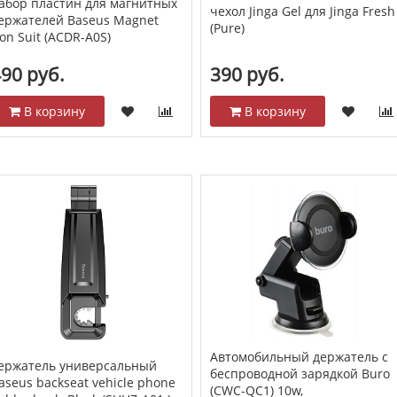
абор пластин для магнитных
чехол Jinga Gel для Jinga Fresh
ержателей Baseus Magnet
(Pure)
ron Suit (ACDR-A0S)
90 руб.
390 руб.
В корзину
В корзину
Автомобильный держатель с
ержатель универсальный
беспроводной зарядкой Buro
aseus backseat vehicle phone
(CWC-QC1) 10w,