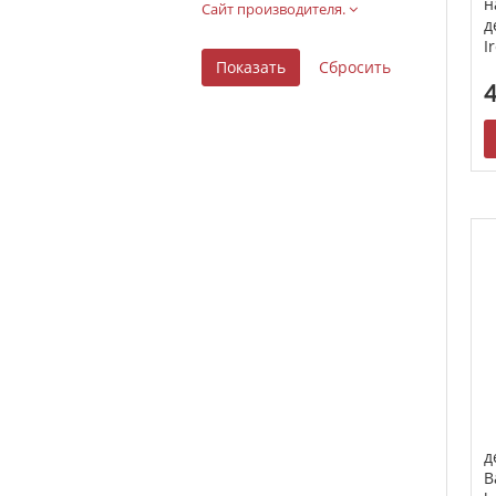
н
Сайт производителя.
д
I
4
д
B