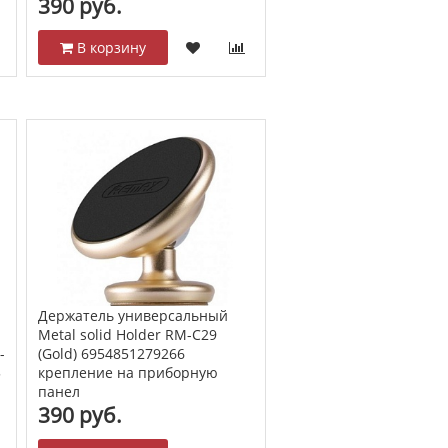
390 руб.
В корзину
Держатель универсальный
Metal solid Holder RM-C29
-
(Gold) 6954851279266
5
крепление на приборную
панел
390 руб.