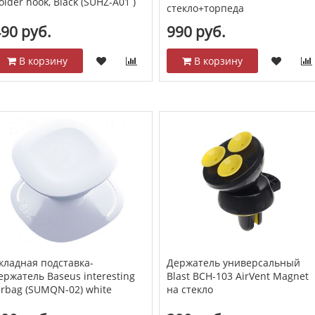
older hook, Black (SUHZ-A01 )
стекло+торпеда
90 руб.
990 руб.
В корзину
В корзину
кладная подставка-
Держатель универсальный
ержатель Baseus interesting
Blast BCH-103 AirVent Magnet
irbag (SUMQN-02) white
на стекло