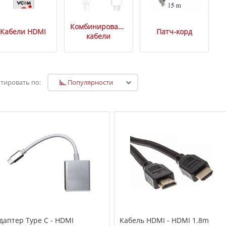
Комбинированные
Кабели HDMI
Патч-корд
кабели
Популярности
тировать по:
даптер Type C - HDMI
Кабель HDMI - HDMI 1.8m