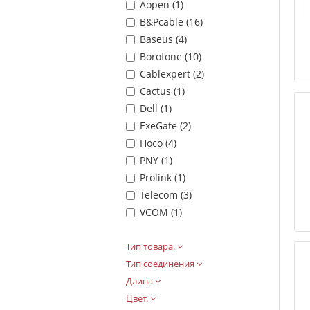
Aopen (
1
)
B&Pcable (
16
)
Baseus (
4
)
Borofone (
10
)
Cablexpert (
2
)
Cactus (
1
)
Dell (
1
)
ExeGate (
2
)
Hoco (
4
)
PNY (
1
)
Prolink (
1
)
Telecom (
3
)
VCOM (
1
)
Тип товара.
Тип соединения
Длина
Цвет.