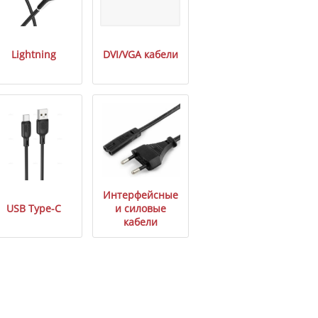
Lightning
DVI/VGA кабели
Интерфейсные
USB Type-C
и силовые
кабели