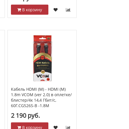
В корзину
Кабель HDMI (M) - HDMI (M)
1.8m VCOM (ver 2.0) в оплетке/
блистер/4к 14,4 Гбит/с,
60Г.CG526S-B -1.8M
2 190 руб.
В корзину