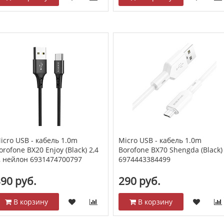
icro USB - кабель 1.0m
Micro USB - кабель 1.0m
orofone BX20 Enjoy (Black) 2,4
Borofone BX70 Shengda (Black)
, нейлон 6931474700797
6974443384499
90 руб.
290 руб.
В корзину
В корзину