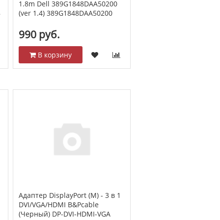
1.8m Dell 389G1848DAA50200
8
(ver 1.4) 389G1848DAA50200
990 руб.
В корзину
Адаптер DisplayPort (M) - 3 в 1
DVI/VGA/HDMI B&Pcable
(Черный) DP-DVI-HDMI-VGA