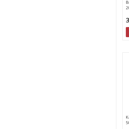
B
2
3
К
5