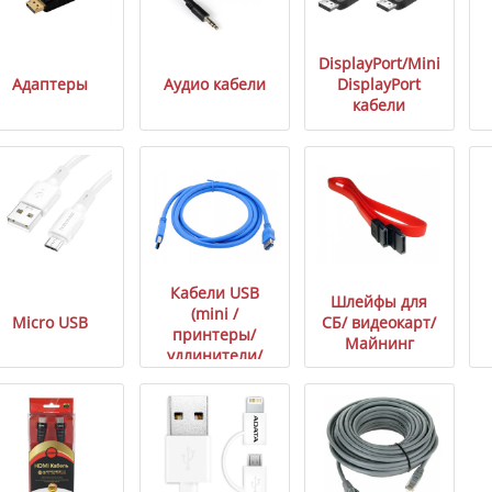
DisplayPort/Mini
Адаптеры
Аудио кабели
DisplayPort
кабели
Кабели USB
Шлейфы для
(mini /
Micro USB
СБ/ видеокарт/
принтеры/
Майнинг
удлинители/
HDD)