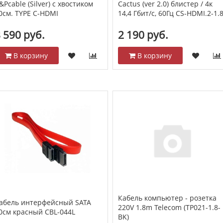
&Pcable (Silver) с хвостиком
Cactus (ver 2.0) блистер / 4к
0см. TYPE C-HDMI
14,4 Гбит/с, 60Гц CS-HDMI.2-1.
 590 руб.
2 190 руб.
В корзину
В корзину
Кабель компьютер - розетка
абель интерфейсный SATA
220V 1.8m Telecom (TP021-1.8-
0см красный CBL-044L
BK)