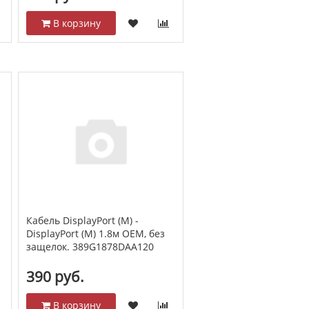
В корзину
Кабель DisplayPort (M) -
DisplayPort (M) 1.8м OEM, без
защелок. 389G1878DAA120
390 руб.
В корзину