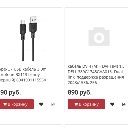
кабель DVI-I (M) - DVI-I (M) 1,5
ype-C - USB кабель 3.0m
DELL 389G1745GAA016. Dual
orofone BX113 Lenny
link, поддержка разрешения
Черный) 6941991115554
2048x1536, 256
90 руб.
890 руб.
В корзину
В корзину