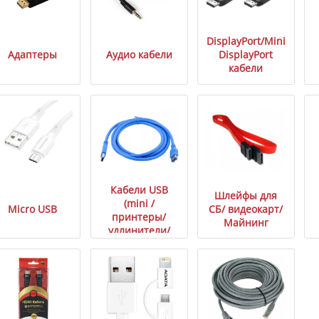
DisplayPort/Mini
Адаптеры
Аудио кабели
DisplayPort
кабели
Кабели USB
Шлейфы для
(mini /
Micro USB
СБ/ видеокарт/
принтеры/
Майнинг
удлинители/
HDD)