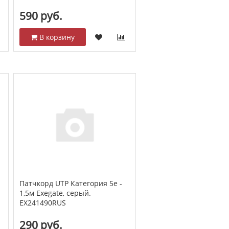
590 руб.
В корзину
Патчкорд UTP Категория 5е -
1,5м Exegate, серый.
EX241490RUS
290 руб.