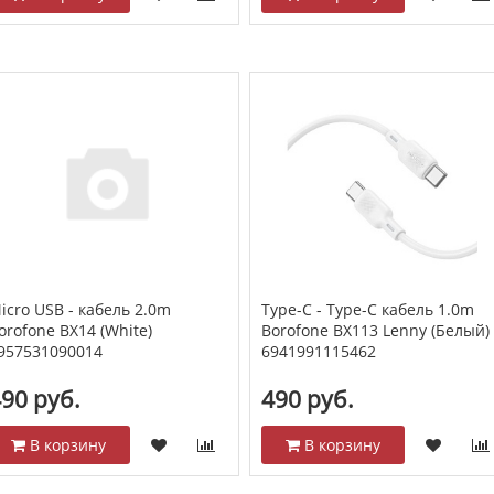
icro USB - кабель 2.0m
Type-C - Type-C кабель 1.0m
orofone BX14 (White)
Borofone BX113 Lenny (Белый)
957531090014
6941991115462
90 руб.
490 руб.
В корзину
В корзину