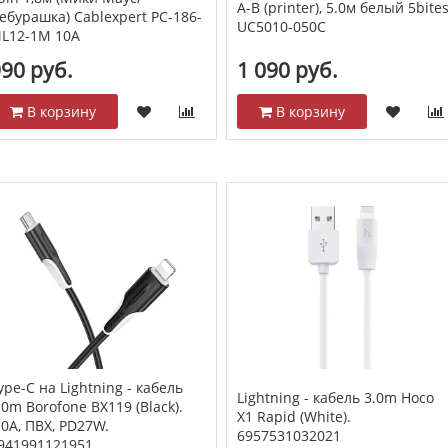
A-B (printer), 5.0м белый 5bites
ебурашка) Cablexpert PC-186-
UC5010-050C
L12-1M 10А
90 руб.
1 090 руб.
В корзину
В корзину
ype-C на Lightning - кабель
Lightning - кабель 3.0m Hoco
.0m Borofone BX119 (Black).
X1 Rapid (White).
.0A, ПВХ, PD27W.
6957531032021
941991121951