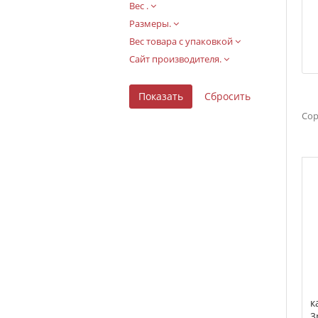
Вес .
Размеры.
Вес товара с упаковкой
Сайт производителя.
Сор
к
3