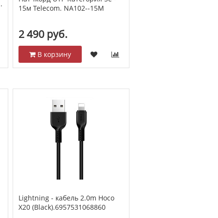
.
15м Telecom. NA102--15M
2 490 руб.
В корзину
Lightning - кабель 2.0m Hoco
X20 (Black).6957531068860