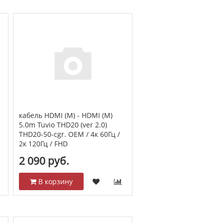
кабель HDMI (M) - HDMI (M)
5.0m Tuvio THD20 (ver 2.0)
THD20-50-cgr. OEM / 4к 60Гц /
2к 120Гц / FHD
2 090 руб.
В корзину