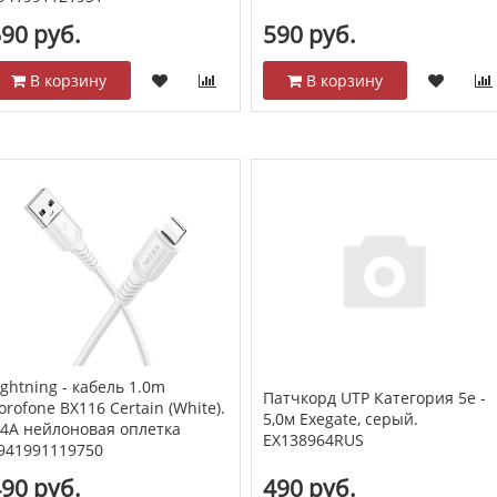
90 руб.
590 руб.
В корзину
В корзину
ightning - кабель 1.0m
Патчкорд UTP Категория 5е -
orofone BX116 Certain (White).
5,0м Exegate, серый.
,4A нейлоновая оплетка
EX138964RUS
941991119750
90 руб.
490 руб.