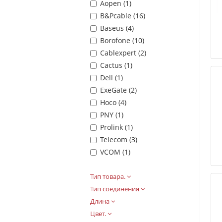
Aopen (
1
)
B&Pcable (
16
)
Baseus (
4
)
Borofone (
10
)
Cablexpert (
2
)
Cactus (
1
)
Dell (
1
)
ExeGate (
2
)
Hoco (
4
)
PNY (
1
)
Prolink (
1
)
Telecom (
3
)
VCOM (
1
)
Тип товара.
Тип соединения
Длина
Цвет.