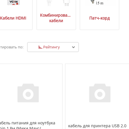
Комбинированные
Кабели HDMI
Патч-корд
кабели
Рейтингу
тировать по:
абель питания для ноутбука
кабель для принтера USB 2.0
pin 1,8м (Мики Маус/