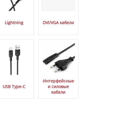
Lightning
DVI/VGA кабели
Интерфейсные
USB Type-C
и силовые
кабели