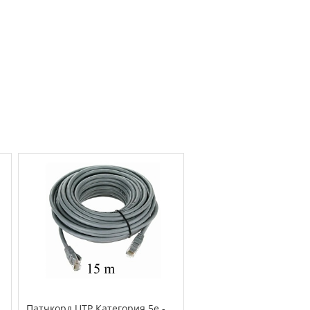
Патчкорд UTP Категория 5е -