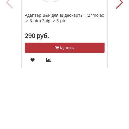
Адаптер B&P для видеокарты , (2*molex
Кабе
-> 6-pin) 2big -> 6-pin
крас
290 руб.
190
Купить