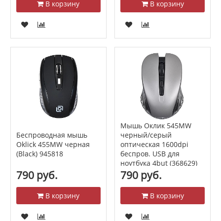
В корзину
В корзину
Мышь Оклик 545MW
Беспроводная мышь
черный/серый
Oklick 455MW черная
оптическая 1600dpi
(Black) 945818
беспров. USB для
ноутбука 4but (368629)
790 руб.
790 руб.
В корзину
В корзину