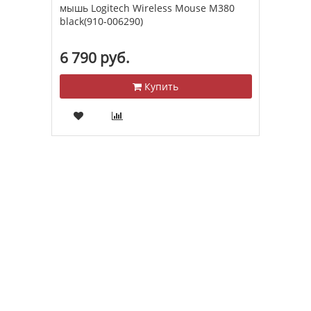
мышь
мышь Logitech Wireless Mouse M380
Blue
black(910-006290)
0003
6 790 руб.
5 2
Купить