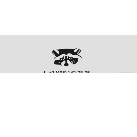
+7 (495) 142-78-75
00
00
Ежедневно: 10
- 20
Перезвонить Вам?
FOLLOW US
EnterNote
Информация
Каталог
О компании
Как купить
Компьютеры