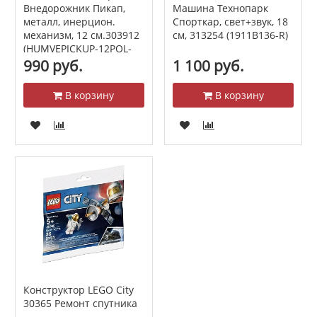
Машина Технопарк
Внедорожник Пикап,
Спорткар, свет+звук, 18
металл, инерцион.
см, 313254 (1911B136-R)
механизм, 12 см.303912
(HUMVEPICKUP-12POL-
SR)
990 руб.
1 100 руб.
В корзину
В корзину
Конструктор LEGO City
30365 Ремонт спутника