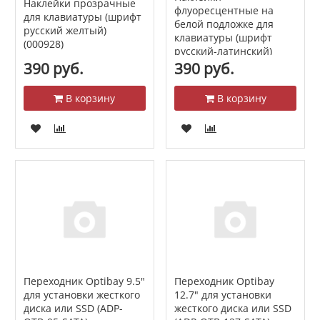
Наклейки прозрачные
флуоресцентные на
для клавиатуры (шрифт
белой подложке для
русский желтый)
клавиатуры (шрифт
(000928)
русский-латинский)
(027414)
390 руб.
390 руб.
В корзину
В корзину
Переходник Optibay 9.5"
Переходник Optibay
для установки жесткого
12.7" для установки
диска или SSD (ADP-
жесткого диска или SSD