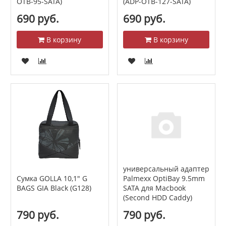
OTB-95-SATA)
(ADP-OTB-127-SATA)
690 руб.
690 руб.
В корзину
В корзину
универсальный адаптер
Сумка GOLLA 10,1" G
Palmexx OptiBay 9.5mm
BAGS GIA Black (G128)
SATA для Macbook
(Second HDD Caddy)
790 руб.
790 руб.