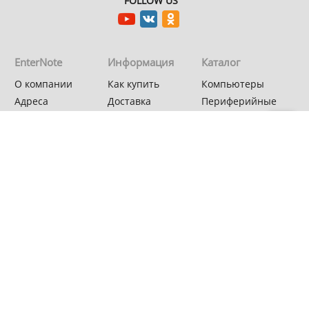
FOLLOW US
EnterNote
Информация
Каталог
О компании
Как купить
Компьютеры
Адреса
Доставка
Периферийные
магазинов
устройства
Гарантия
Новости
Мобильная
Акции
электроника
Спецпроекты
Бытовая техника
Автотехника
Системные блоки
Asus PBA
MSI
Keenetic
© EnterNote - интернет-магазин электроники