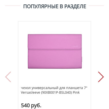
ПОПУЛЯРНЫЕ В РАЗДЕЛЕ
чехол универсальный для планшета 7"
чехо
Versasleeve (90XB001P-BSL040) Pink
Nort
540 руб.
790