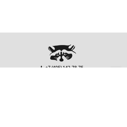
+7 (495) 142-78-75
00
00
Ежедневно: 10
- 20
Перезвонить Вам?
FOLLOW US
EnterNote
Информация
Каталог
О компании
Как купить
Компьютеры