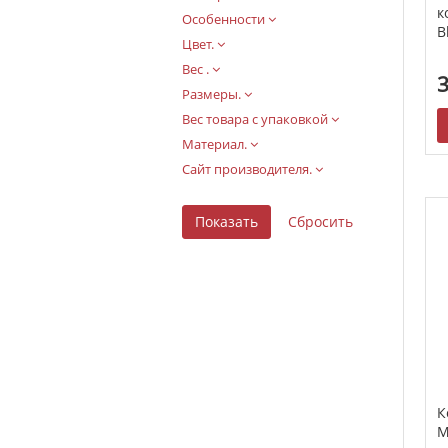
к
Особенности
B
Цвет.
Вес .
3
Размеры.
Вес товара с упаковкой
Материал.
Сайт производителя.
К
M