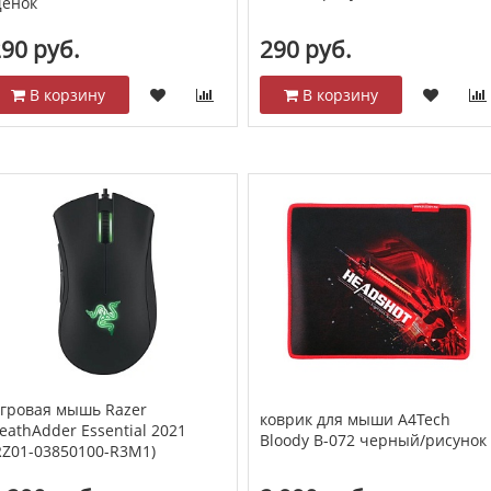
енок
90 руб.
290 руб.
В корзину
В корзину
гровая мышь Razer
коврик для мыши A4Tech
eathAdder Essential 2021
Bloody B-072 черный/рисунок
RZ01-03850100-R3M1)