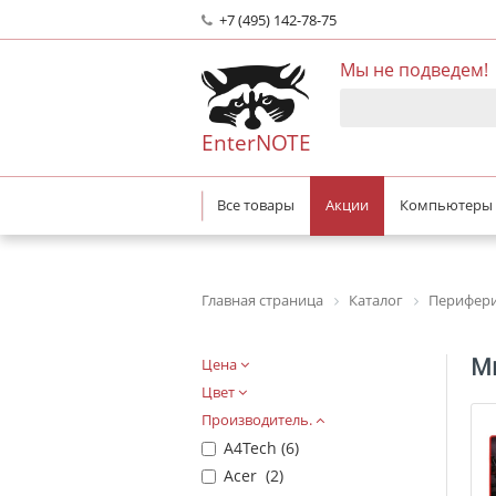
+7 (495) 142-78-75
Мы не подведем!
EnterNOTE
Все товары
Акции
Компьютеры
Главная страница
Каталог
Перифери
М
Цена
Цвет
Производитель.
A4Tech (
6
)
Acer (
2
)