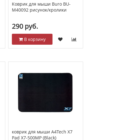
L
Коврик для мыши Buro BU-
M40092 рисунок/кролики
290 руб.
В корзину
коврик для мыши A4Tech X7
Pad X7-500MP (Black)