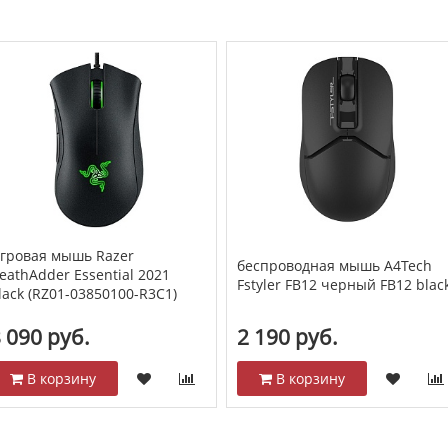
гровая мышь Razer
беспроводная мышь A4Tech
eathAdder Essential 2021
Fstyler FB12 черный FB12 blac
lack (RZ01-03850100-R3C1)
 090 руб.
2 190 руб.
В корзину
В корзину