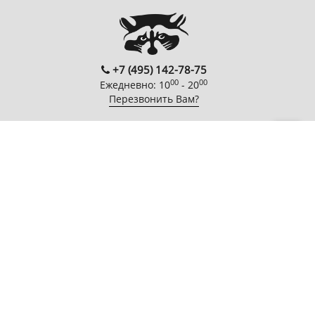
+7 (495) 142-78-75
00
00
Ежедневно: 10
- 20
Перезвонить Вам?
FOLLOW US
EnterNote
Информация
Каталог
О компании
Как купить
Компьютеры
Адреса
Доставка
Периферийные
магазинов
устройства
Гарантия
Новости
Мобильная
Акции
электроника
Спецпроекты
Бытовая техника
Автотехника