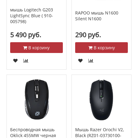
мышь Logitech G203
RAPOO мышь N1600
LightSync Blue ( 910-
Silent N1600
005798)
5 490 руб.
290 руб.
В корзину
В корзину
Беспроводная мышь
Мышь Razer Orochi V2,
Oklick 455MW черная
Black (RZ01-03730100-