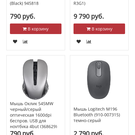
(Black) 945818
R3G1)
790 руб.
9 790 руб.
В корзину
В корзину
Мышь Оклик 545MW
Мышь Logitech M196
черный/серый
Bluetooth (910-007315)
оптическая 1600dpi
темно-серый
беспров. USB для
ноутбука 4but (368629)
790 руб.
2 790 руб.