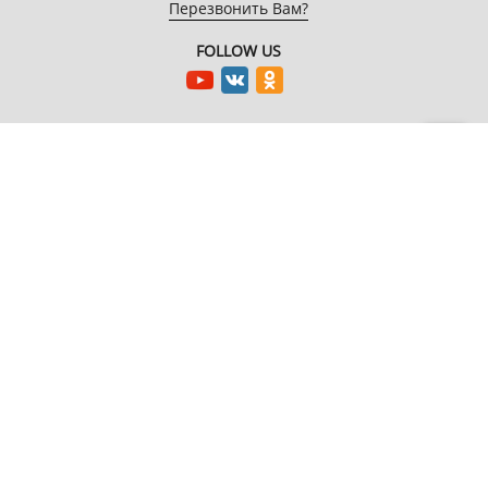
Перезвонить Вам?
FOLLOW US
EnterNote
Информация
Каталог
О компании
Как купить
Компьютеры
Адреса
Доставка
Периферийные
магазинов
устройства
Гарантия
Новости
Мобильная
Акции
электроника
Спецпроекты
Бытовая техника
Автотехника
Системные блоки
Asus PBA
MSI
Keenetic