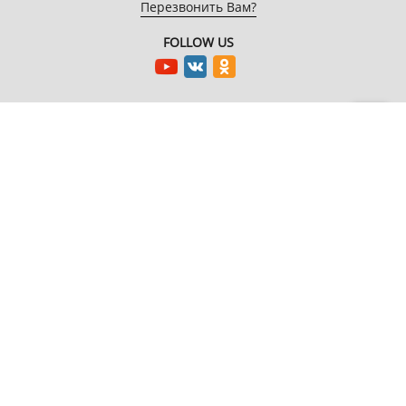
Перезвонить Вам?
FOLLOW US
EnterNote
Информация
Каталог
О компании
Как купить
Компьютеры
Адреса
Доставка
Периферийные
магазинов
устройства
Гарантия
Новости
Мобильная
Акции
электроника
Спецпроекты
Бытовая техника
Автотехника
Системные блоки
Asus PBA
MSI
Keenetic