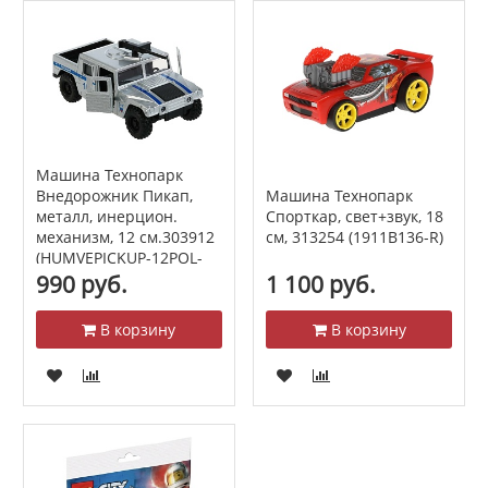
Машина Технопарк
Машина Технопарк
Внедорожник Пикап,
Спорткар, свет+звук, 18
металл, инерцион.
см, 313254 (1911B136-R)
механизм, 12 см.303912
(HUMVEPICKUP-12POL-
SR)
990 руб.
1 100 руб.
В корзину
В корзину