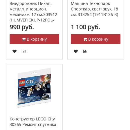
Машина Технопарк
Внедорожник Пикап,
Спорткар, свет+звук, 18
металл, инерцион.
см, 313254 (1911B136-R)
механизм, 12 см.303912
(HUMVEPICKUP-12POL-
SR)
990 руб.
1 100 руб.
В корзину
В корзину
Конструктор LEGO City
30365 Ремонт спутника